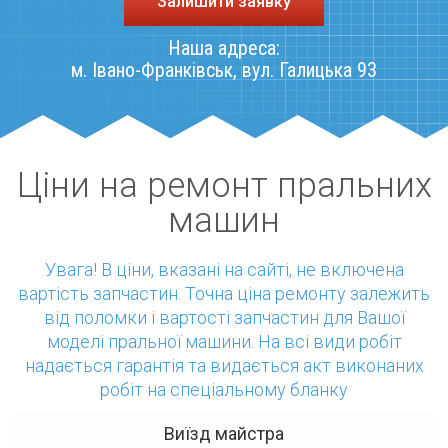
Залишити заявку
Наша адреса:
м. Івано-Франківськ, вул. Галицька 93
Ціни на ремонт пральних
машин
Увага! В ціни, вказані на сайті, не включена
вартість запчастин. Точна ціна ремонту залежить
від поломки і вартості запчастин для Вашої
моделі пральної машини. На всі види робіт
надається гарантія та видається акт виконаних
робіт на спеціальному бланку
Виїзд майстра