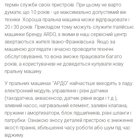
термін служби своїх пристроїв. При цьому не варто
думати, що 10 років - це максимально допустимий вік
техніки. Хороша пральна машина може відпрацювати і
20 і 30 років. Прикладом тому можуть служити італійські
машинки бренду ARDO, з якими в наш сервісний центр
звертаються жителі Івано-Франківська. Якщо за
машиною доглядати і вчасно проводити технічні
обслуговування, то вона зможе працювати багато
років, а користувачеві не доведеться купувати нову
пральну машину.
У пральних машинах "АРДО" найчастіше виходять з ладу:
електронний модуль управління і різні датчики
(таходатчіка, аквасенсор, датчик рівня води і т.д.),
зливний насос, нагрівальний елемент, заливні клапана,
пружини і амортизатори, блок підшипників, різні шланги і
патрубки. Ознакою зносу деталей пристрою є зниження
якості прання, збільшення часу роботи або шум під час
віджиму.