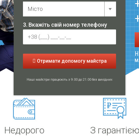
3. Вкажіть свій номер телефону
Н
м
Отримати допомогу майстра
Наші майстри працюють з 9.00 до 21.00 без вихідних
Недорого
З гарантіє