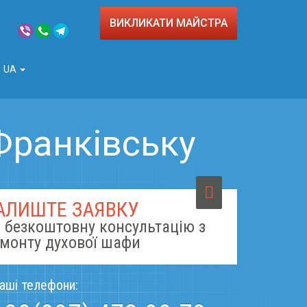
ВИКЛИКАТИ МАЙСТРА
UA
Франківську
АЛИШТЕ ЗАЯВКУ
 безкоштовну консультацію з
монту духової шафи
аші телефони: