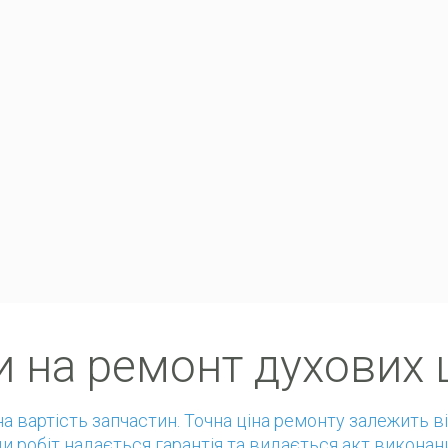
и на ремонт духових
чена вартість запчастин. Точна ціна ремонту залежить в
ди робіт надається гарантія та видається акт виконан