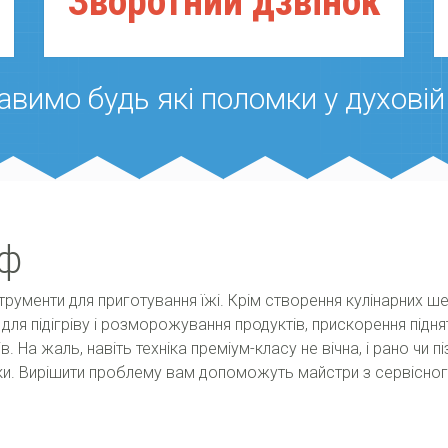
Зворотний дзвiнок
авимо будь якi поломки у духовій
аф
трументи для приготування їжі. Крім створення кулінарних ше
ля підігріву і розморожування продуктів, прискорення підня
ів. На жаль, навіть техніка преміум-класу не вічна, і рано чи п
ки. Вирішити проблему вам допоможуть майстри з сервісно