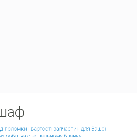
coupon for nordvpn
 шаф
ід поломки і вартості запчастин для Вашої
их робіт на спеціальному бланку