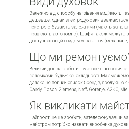
Види духовок
Залежно від способу нагрівання виділяють газ
дешевше, однак електродуховки вважаються б
пристрою бувають залежними (мають загальне
працюють автономно). Шафи також можуть відр
доступних опцій і видом управління (механічне
Що ми ремонтуємо
Великий досвід роботи і сучасне діагностичн
поломками будь-якої складності. Ми зможемо в
далеко не повний список брендів, продукцію яких
Candy, Bosch, Siemens, Neff, Gorenje, ASKO, Miel
Як викликати майс
Найпростіше це зробити, зателефонувавши за 
майстром потрібно назвати виробника духовки