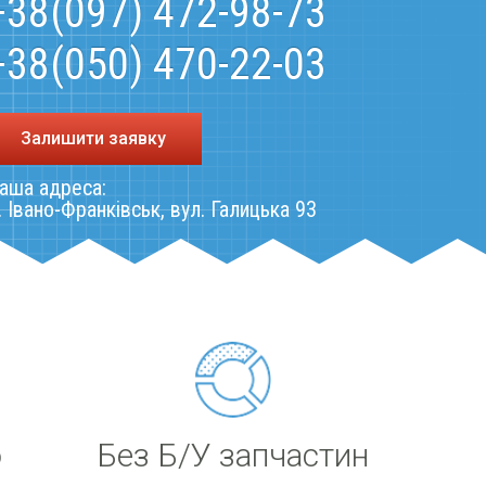
+38(097) 472-98-73
+38(050) 470-22-03
Залишити заявку
аша адреса:
. Івано-Франківськ, вул. Галицька 93
ю
Без Б/У запчастин