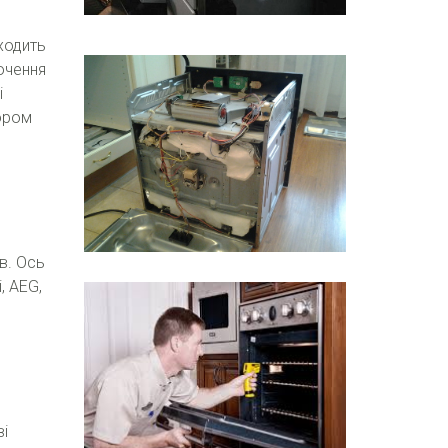
ходить
ючення
і
ором
в. Ось
, AEG,
ві