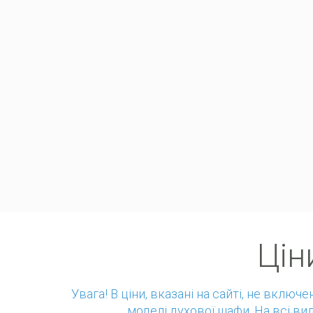
Цін
Увага! В ціни, вказані на сайті, не вклю
моделі духової шафи. На всі ви