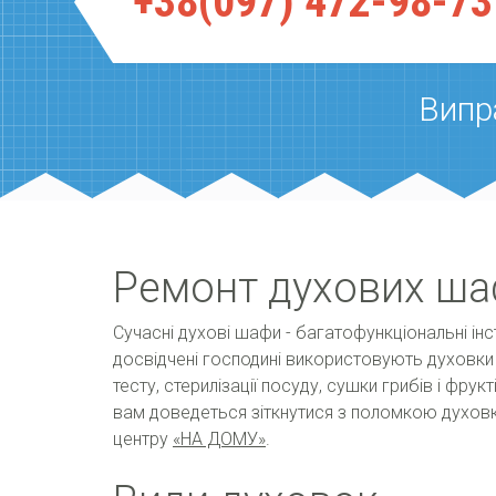
+38(097) 472-98-73
Випр
Ремонт духових ш
Сучасні духові шафи - багатофункціональні інс
досвідчені господині використовують духовки д
тесту, стерилізації посуду, сушки грибів і фрукт
вам доведеться зіткнутися з поломкою духов
центру
«НА ДОМУ»
.