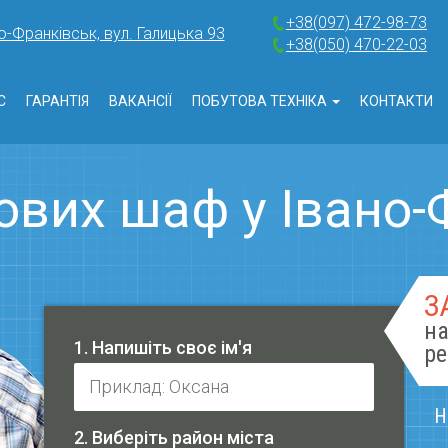
+38(097) 472-98-73
о-Франківськ, вул. Галицька 93
+38(050) 470-22-03
С
ГАРАНТІЯ
ВАКАНСІЇ
ПОБУТОВА ТЕХНІКА
КОНТАКТИ
ових шаф у Івано-
З
на
1. Напишіть своє ім'я
ре
Н
2. Виберіть район міста