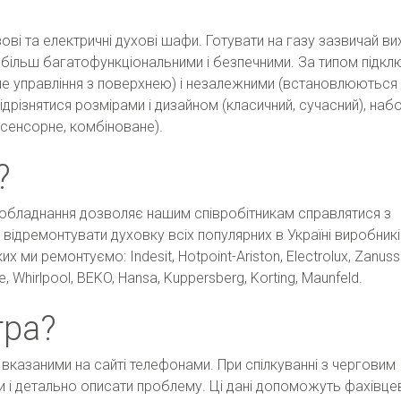
ові та електричні духові шафи. Готувати на газу зазвичай ви
ільш багатофункціональними і безпечними. За типом підкл
 управління з поверхнею) і незалежними (встановлюються 
ізнятися розмірами і дизайном (класичний, сучасний), наб
, сенсорне, комбіноване).
?
е обладнання дозволяє нашим співробітникам справлятися з
ідремонтувати духовку всіх популярних в Україні виробникі
 ми ремонтуємо: Indesit, Hotpoint-Ariston, Electrolux, Zanussi
e, Whirlpool, BEKO, Hansa, Kuppersberg, Korting, Maunfeld.
тра?
вказаними на сайті телефонами. При спілкуванні з черговим
 і детально описати проблему. Ці дані допоможуть фахівце