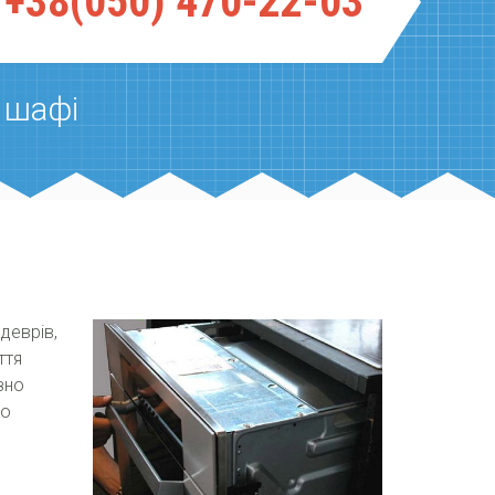
+38(050) 470-22-03
 шафі
деврів,
ття
ізно
го