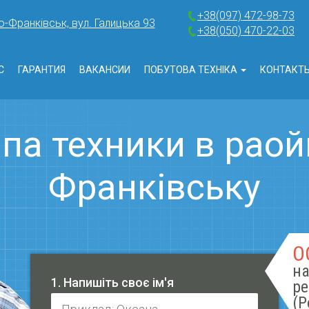
+38(097) 472-98-73
о-Франківськ, вул. Галицька 93
+38(050) 470-22-03
С
ГАРАНТИЯ
ВАКАНСИИ
ПОБУТОВА ТЕХНІКА
КОНТАКТ
па техники в раойн
Франківську
О
на
1. Напишіть своє ім'я
ре
(Р