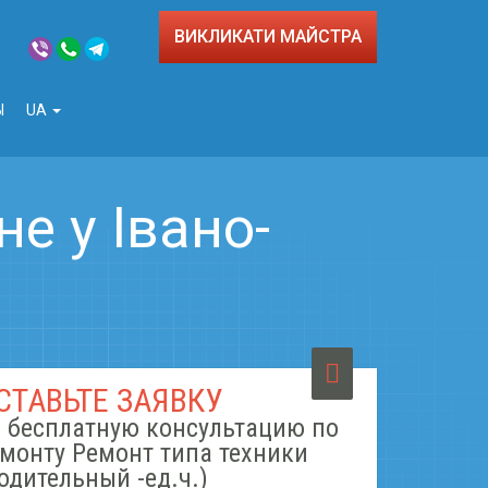
ВИКЛИКАТИ МАЙСТРА
Ы
UA
е у Івано-
СТАВЬТЕ ЗАЯВКУ
 бесплатную консультацию по
монту Ремонт типа техники
одительный -ед.ч.)