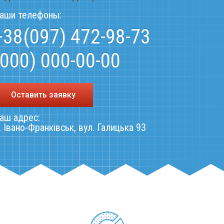
аши телефоны:
+38(097) 472-98-73
(000) 000-00-00
Оставить заявку
аш адрес:
. Івано-Франківськ, вул. Галицька 93