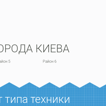
coupon for nordvpn
ОРОДА КИЕВА
айон 5
Район 6
 типа техники