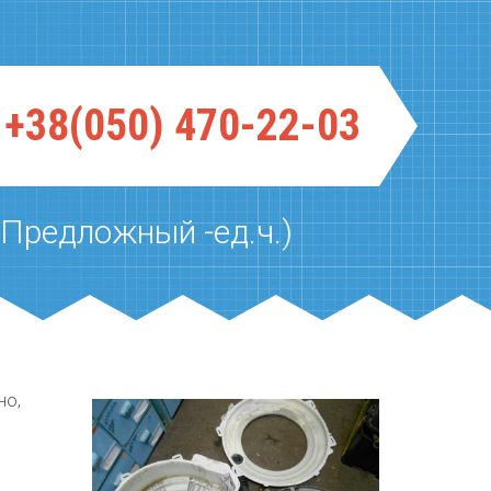
+38(050) 470-22-03
(Предложный -ед.ч.)
но,