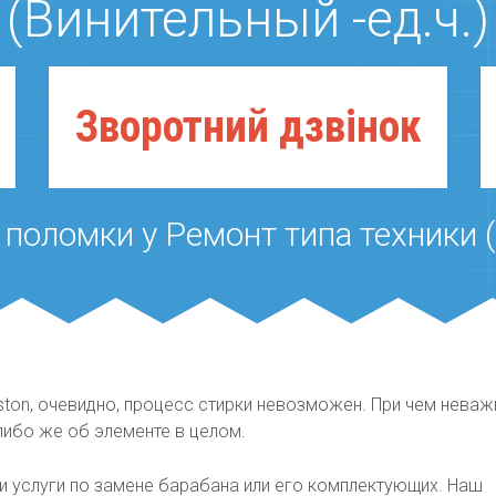
(Винительный -ед.ч.)
Зворотний дзвiнок
 поломки у Ремонт типа техники 
ston, очевидно, процесс стирки невозможен. При чем неваж
 либо же об элементе в целом.
и услуги по замене барабана или его комплектующих. Наш