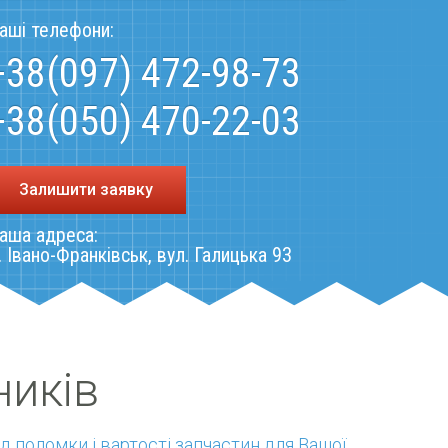
аші телефони:
+38(097) 472-98-73
+38(050) 470-22-03
Залишити заявку
аша адреса:
. Івано-Франківськ, вул. Галицька 93
ників
ід поломки і вартості запчастин для Вашої