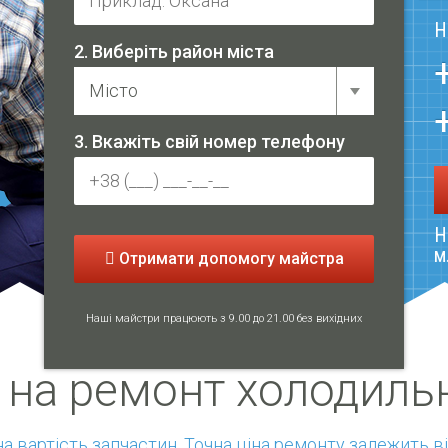
Н
2. Виберіть район міста
3. Вкажіть свій номер телефону
Н
м
Отримати допомогу майстра
Наші майстри працюють з 9.00 до 21.00 без вихідних
 на ремонт холодиль
чена вартість запчастин. Точна ціна ремонту залежить в