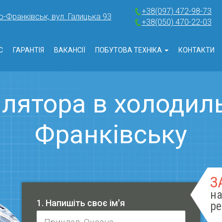
+38(097) 472-98-73
о-Франківськ, вул. Галицька 93
+38(050) 470-22-03
С
ГАРАНТІЯ
ВАКАНСІЇ
ПОБУТОВА ТЕХНІКА
КОНТАКТИ
лятора в холодиль
Франківську
З
на
1. Напишіть своє ім'я
ре