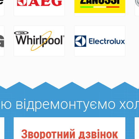
ією відремонтуємо хо
Зворотний дзвiнок