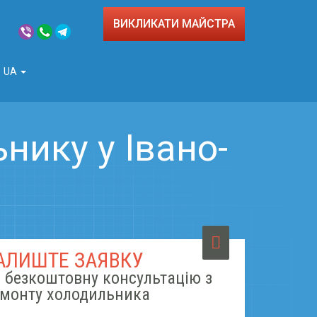
ВИКЛИКАТИ МАЙСТРА
UA
нику у Івано-
АЛИШТЕ ЗАЯВКУ
 безкоштовну консультацію з
монту холодильника