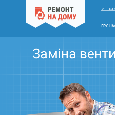
м. Іван
ПРО НА
Заміна венти