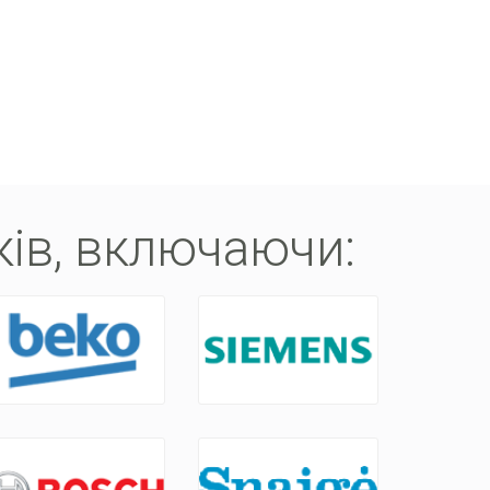
coupon for nordvpn
ів, включаючи: